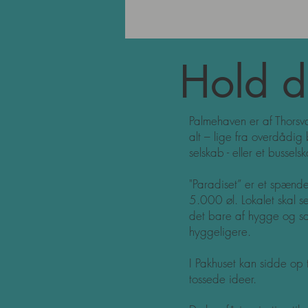
Hold d
Palmehaven er af Thorsva
alt – lige fra overdådig
selskab - eller et bussel
"Paradiset” er et spænd
5.000 øl. Lokalet skal s
det bare af hygge og s
hyggeligere.
I Pakhuset kan sidde op 
tossede ideer.