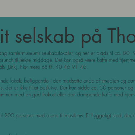
it selskab på Th
ng samlermuseums selskabslokaler, og her er plads til ca. 80 - 9
 brunch til lækre middage. Det kan også være kaffe med hjemmebag
skab
[Link]
. Hør mere på tlf. 40 46 91 46.
ende lokale beliggende i den modsatte ende af smedjen og camo
es, det er ikke til at beskrive. Der kan sidde ca. 50 personer o
ammen med en god frokost eller den dampende kaffe med hjem
til 200 personer med scene til musik mv. Et hyggeligt sted, der 