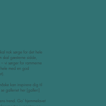
al nok sørge for det hele
n skal gæsterne sidde,
 – vi sørger for rammerne
t hele med en god
t).
åske kan inspirere dig til
n se galleriet her
[galleri]
idens trend. Go´ hjemmelavet