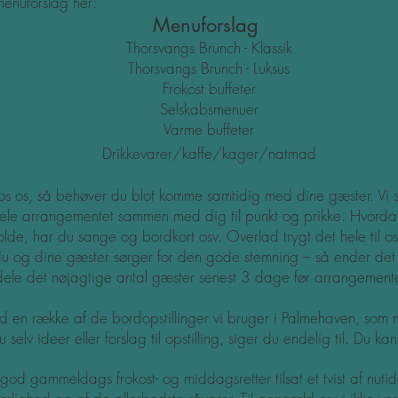
 menuforslag her:
Menuforslag
Thorsvangs
B
runch - Klassik
Thorsvangs Brunch - Luksus
Frokost buffet
er
Selskabsmenuer
Varme buffeter
Drikkevarer/kaffe/kager/natmad
s os, så behøver du blot komme samtidig med dine gæster. Vi sk
s hele arrangementet sammen med dig til punkt og prikke. Hvorda
de, har du sange og bordkort osv. Overlad trygt det hele til os
 du og dine gæster sørger for den gode stemning – så ender de
dele det nøjagtige antal gæster senest 3 dage før arrangemente
med en række af de bordopstillinger vi bruger i Palmehaven, som m
selv ideer eller forslag til opstilling, siger du endelig til. Du ka
 god gammeldags frokost- og middagsretter tilsat et tvist af nut