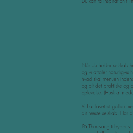
Du kan få inspiration til
Når du holder selskab ho
og vi aftaler naturligvi
hvad skal menuen indehol
og alt det praktiske og
oplevelse. (Husk at med
Vi har lavet et galleri 
dit næste selskab. Har du 
På Thorsvang tilbyder vi