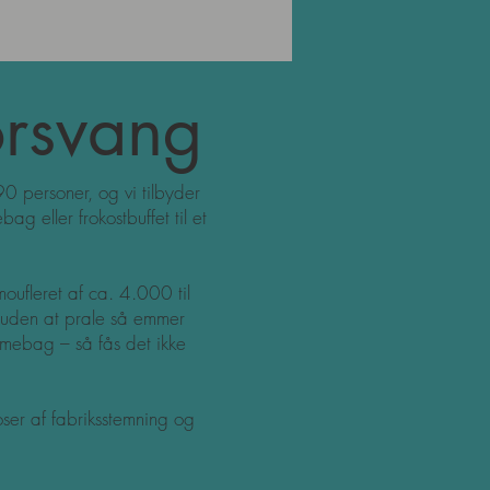
orsvang
0 personer, og vi tilbyder
 eller frokostbuffet til et
ufleret af ca. 4.000 til
g uden at prale så emmer
mebag – så fås det ikke
oser af fabriksstemning og