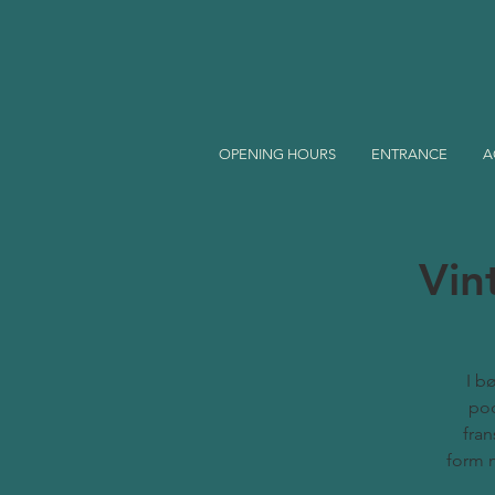
OPENING HOURS
ENTRANCE
A
Vin
I b
pod
fran
form 