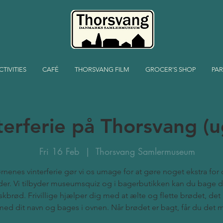
CTIVITIES
CAFÉ
THORSVANG FILM
GROCER'S SHOP
PAR
terferie på Thorsvang (u
Fri 16 Feb
  |  
Thorsvang Samlermuseum
ørnenes vinterferie gør vi os umage for at gøre noget ekstra for
er. Vi tilbyder museumsquiz og i bagerbutikken kan du bage d
skbrød. Frivillige hjælper dig med at ælte og flette brødet, det 
med dit navn og bages i ovnen. Når brødet er bagt, får du det 