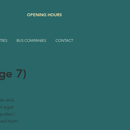
OPENING HOURS
TIES
BUS COMPANIES
CONTACT
ge 7)
 de små
it eget
puttes i
med hjem.