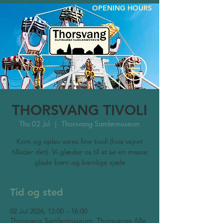
OPENING HOURS
THORSVANG TIVOLI
Thu 02 Jul
  |  
Thorsvang Samlermuseum
Kom og oplev vores fine tivoli (hvis vejret
tillader det). Vi glæder os til at se en masse
glade børn og barnlige sjæle
Tid og sted
02 Jul 2026, 12:00 – 16:00
Thorsvang Samlermuseum, Thorsvangs Alle