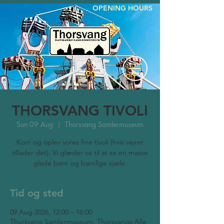
OPENING HOURS
THORSVANG TIVOLI
Sun 09 Aug
  |  
Thorsvang Samlermuseum
Kom og oplev vores fine tivoli (hvis vejret
tillader det). Vi glæder os til at se en masse
glade børn og barnlige sjæle.
Tid og sted
09 Aug 2026, 12:00 – 16:00
Thorsvang Samlermuseum, Thorsvangs Alle