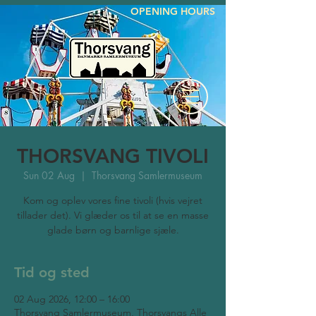
OPENING HOURS
THORSVANG TIVOLI
Sun 02 Aug
  |  
Thorsvang Samlermuseum
Kom og oplev vores fine tivoli (hvis vejret
tillader det). Vi glæder os til at se en masse
glade børn og barnlige sjæle.
Tid og sted
02 Aug 2026, 12:00 – 16:00
Thorsvang Samlermuseum, Thorsvangs Alle