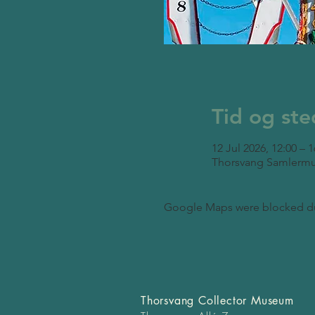
Tid og ste
12 Jul 2026, 12:00 – 1
Thorsvang Samlermu
Google Maps were blocked due 
Thorsvang Collector Museum