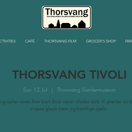
CTIVITIES
CAFÉ
THORSVANG FILM
GROCER'S SHOP
PAR
THORSVANG TIVOLI
Sun 12 Jul
  |  
Thorsvang Samlermuseum
 oplev vores fine tivoli (hvis vejret tillader det). Vi glæder os ti
masse glade børn og barnlige sjæle.