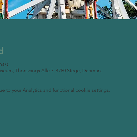
d
6:00
seum, Thorsvangs Alle 7, 4780 Stege, Danmark
to your Analytics and functional cookie settings.