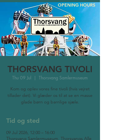
OPENING HOURS
THORSVANG TIVOLI
Thu 09 Jul
  |  
Thorsvang Samlermuseum
Kom og oplev vores fine tivoli (hvis vejret
tillader det). Vi glæder os til at se en masse
glade børn og barnlige sjæle.
Tid og sted
09 Jul 2026, 12:00 – 16:00
Thorsvang Samlermuseum, Thorsvangs Alle