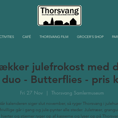
CTIVITIES
CAFÉ
THORSVANG FILM
GROCER'S SHOP
PAR
lækker julefrokost med 
duo - Butterflies - pris 
Fri 27 Nov
  |  
Thorsvang Samlermuseum
Når kalenderen siger slut november, så ryger Thorsvang i julehu
 frivillige går i gang og jule-pynter alle steder. Juletræer, grangu
hjerter og stjerner ryger op af kasserne og lyser op på Thorsva