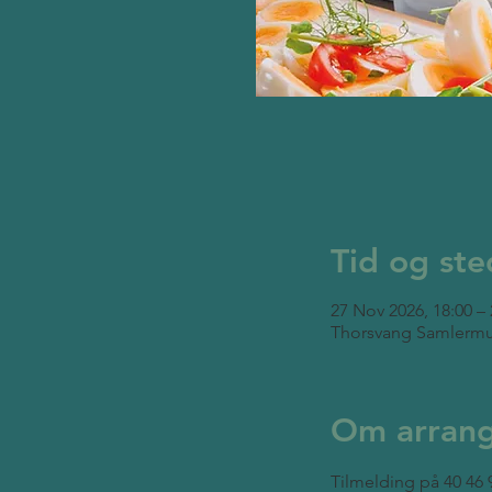
Tid og ste
27 Nov 2026, 18:00 – 
Thorsvang Samlermu
Om arran
Tilmelding på 40 46 9