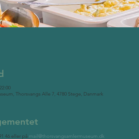
d
22:00
seum, Thorsvangs Alle 7, 4780 Stege, Danmark
gementet
1 46 eller på 
mail@thorsvangsamlermuseum.dk