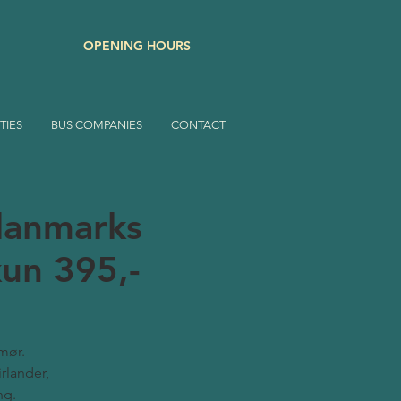
OPENING HOURS
TIES
BUS COMPANIES
CONTACT
danmarks
kun 395,-
mør.
irlander,
ng.