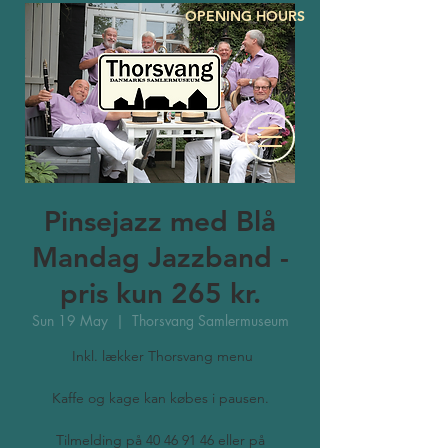
OPENING HOURS
Pinsejazz med Blå
Mandag Jazzband -
pris kun 265 kr.
Sun 19 May
  |  
Thorsvang Samlermuseum
Inkl. lækker Thorsvang menu
Kaffe og kage kan købes i pausen.
Tilmelding på 40 46 91 46 eller på