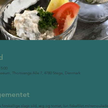
d
15:00
seum, Thorsvangs Alle 7, 4780 Stege, Denmark
gementet
 forskellige slags sild, æg og tomat, lun fiskefilet m/remoulade