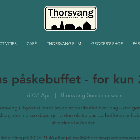
CTIVITIES
CAFÉ
THORSVANG FILM
GROCER'S SHOP
PAR
s påskebuffet - for kun 
Fri 07 Apr
  |  
Thorsvang Samlermuseum
orsvang tilbyder vi vores lækre frokostbuffet hver dag – det gør 
ken, men i disse dage gir´ vi den ekstra gas og buffeten er la
alverdens lækkerier.
Tilmelding på 40 46 91 46 eller på mail@thorsvangsamlermuseu