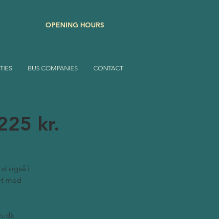
OPENING HOURS
TIES
BUS COMPANIES
CONTACT
225 kr.
vi også i
det med
m.dk