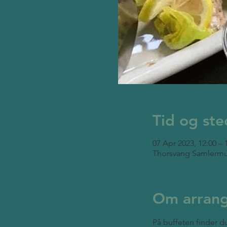
Tid og ste
07 Apr 2023, 12:00 – 
Thorsvang Samlermu
Om arran
På buffeten finder du