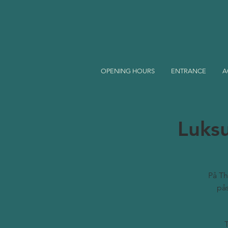
OPENING HOURS
ENTRANCE
A
Luksu
På Th
pås