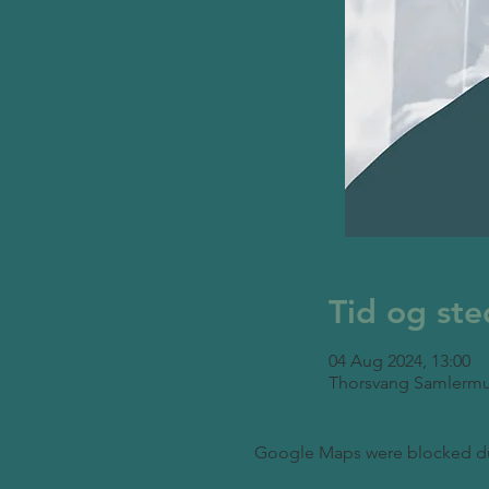
Tid og ste
04 Aug 2024, 13:00
Thorsvang Samlermu
Google Maps were blocked due 