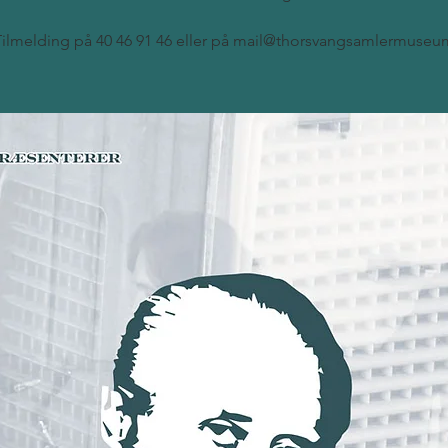
Tilmelding på 40 46 91 46 eller på mail@thorsvangsamlermuseu