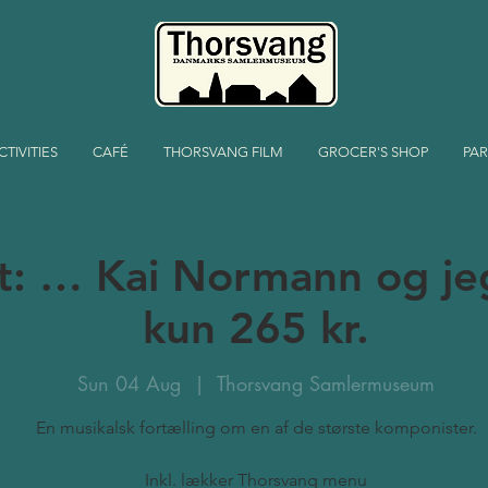
CTIVITIES
CAFÉ
THORSVANG FILM
GROCER'S SHOP
PAR
: … Kai Normann og jeg.
kun 265 kr.
Sun 04 Aug
  |  
Thorsvang Samlermuseum
En musikalsk fortælling om en af de største komponister.
Inkl. lækker Thorsvang menu