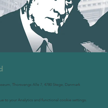
d
seum, Thorsvangs Alle 7, 4780 Stege, Danmark
to your Analytics and functional cookie settings.