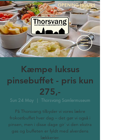
OPENING HOURS
Kæmpe luksus
pinsebuffet - pris kun
275,-
Sun 24 May
  |  
Thorsvang Samlermuseum
På Thorsvang tilbyder vi vores lækre
frokostbuffet hver dag – det gør vi også i
pinsen, men i disse dage gir´ vi den ekstra
gas og buffeten er fyldt med alverdens
lækkerier.