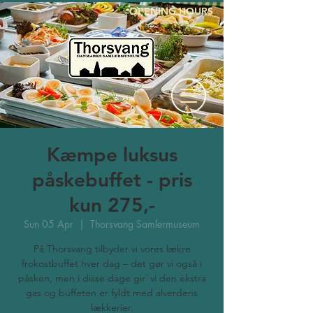
OPENING HOURS
Kæmpe luksus
påskebuffet - pris
kun 275,-
Sun 05 Apr
  |  
Thorsvang Samlermuseum
På Thorsvang tilbyder vi vores lækre
frokostbuffet hver dag – det gør vi også i
påsken, men i disse dage gir´ vi den ekstra
gas og buffeten er fyldt med alverdens
lækkerier.