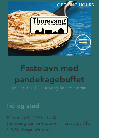
OPENING HOURS
Fastelavn med
pandekagebuffet
Sat 10 Feb
  |  
Thorsvang Samlermuseum
Tid og sted
10 Feb 2024, 12:00 – 15:00
Thorsvang Samlermuseum, Thorsvangs Alle
7, 4780 Stege, Denmark