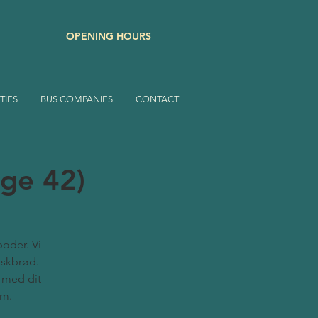
OPENING HOURS
TIES
BUS COMPANIES
CONTACT
uge 42)
poder. Vi
nskbrød.
m med dit
em.