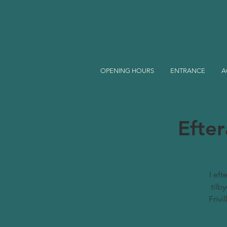
OPENING HOURS
ENTRANCE
A
Efter
I eft
tilb
Frivi