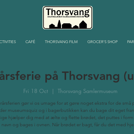
CTIVITIES
CAFÉ
THORSVANG FILM
GROCER'S SHOP
PAR
årsferie på Thorsvang (
Fri 18 Oct
  |  
Thorsvang Samlermuseum
erårsferien gør vi os umage for at gøre noget ekstra for de små 
yder museumsquiz og i bagerbutikken kan du bage dit eget fra
llige hjælper dig med at ælte og flette brødet, det puttes i for
navn og bages i ovnen. Når brødet er bagt, får du det med hj