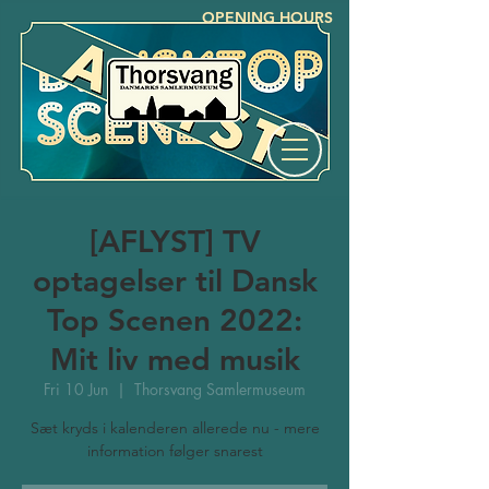
OPENING HOURS
[AFLYST] TV
optagelser til Dansk
Top Scenen 2022:
Mit liv med musik
Fri 10 Jun
  |  
Thorsvang Samlermuseum
Sæt kryds i kalenderen allerede nu - mere
information følger snarest