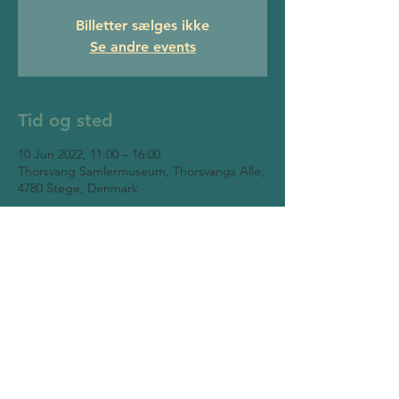
Billetter sælges ikke
Se andre events
Tid og sted
10 Jun 2022, 11:00 – 16:00
Thorsvang Samlermuseum, Thorsvangs Alle,
4780 Stege, Denmark
Thorsvang Collector Museum
Thorsvangs Allé 7
4780 Stege
Cell:
40 46 91 46
(Henrik Hjortkær)
Mail:
mail@thorsvangsamlermuseum.dk