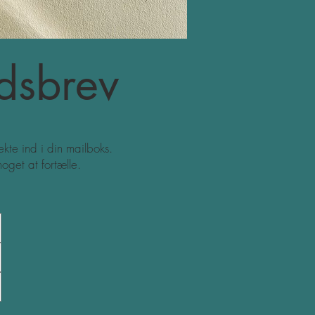
dsbrev
kte ind i din mailboks.
oget at fortælle.