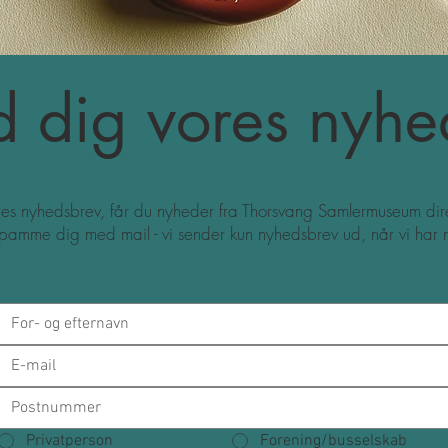
d dig vores nyhe
res nyhedsbrev, får du nyheder fra Thorsvang Samlermuseum dire
 spamme dig med mail - vi sender kun nyhedsbrev ud, når vi har n
Privatperson
Forening/busselskab