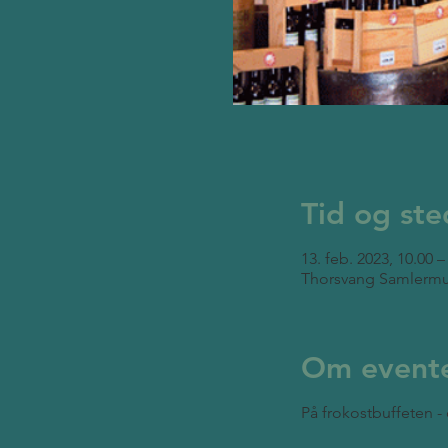
Tid og ste
13. feb. 2023, 10.00 –
Thorsvang Samlermu
Om event
På frokostbuffeten - 