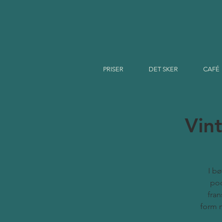
PRISER
DET SKER
CAFÉ
Vin
I b
pod
fran
form 