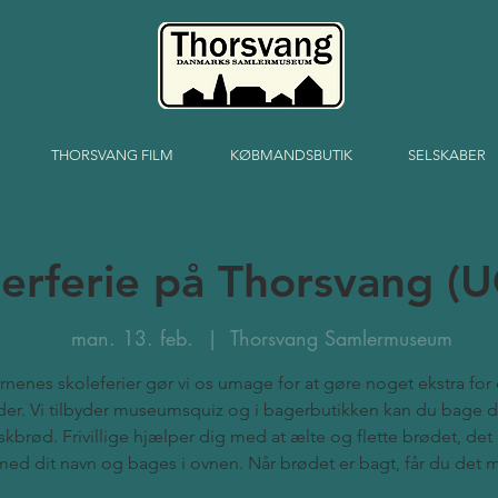
THORSVANG FILM
KØBMANDSBUTIK
SELSKABER
terferie på Thorsvang (
man. 13. feb.
  |  
Thorsvang Samlermuseum
ørnenes skoleferier gør vi os umage for at gøre noget ekstra fo
er. Vi tilbyder museumsquiz og i bagerbutikken kan du bage d
skbrød. Frivillige hjælper dig med at ælte og flette brødet, det 
med dit navn og bages i ovnen. Når brødet er bagt, får du det 