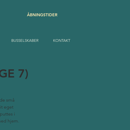
ÅBNINGSTIDER
BUSSELSKABER
KONTAKT
UGE 7)
r de små
it eget
puttes i
med hjem.