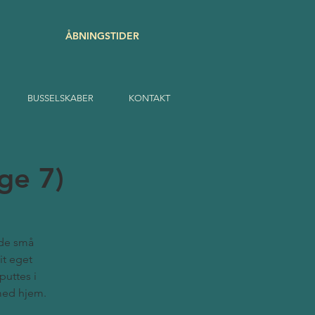
ÅBNINGSTIDER
BUSSELSKABER
KONTAKT
ge 7)
 de små
it eget
puttes i
med hjem.