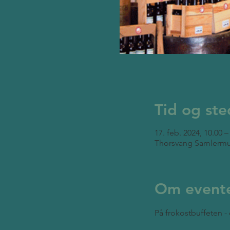
Tid og ste
17. feb. 2024, 10.00 –
Thorsvang Samlermu
Om event
På frokostbuffeten - 