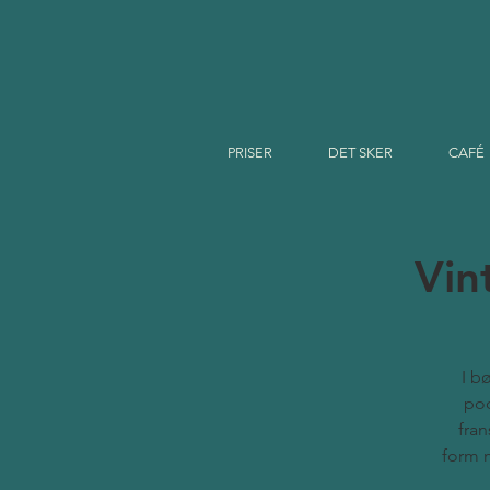
PRISER
DET SKER
CAFÉ
Vin
I b
pod
fran
form 