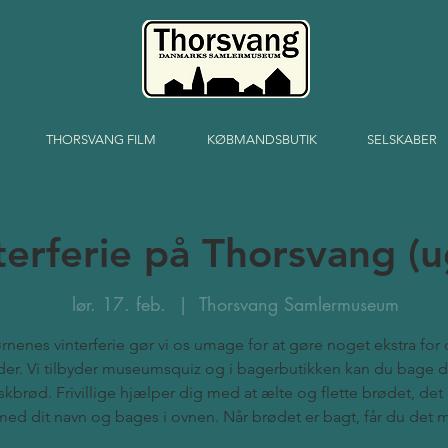
THORSVANG FILM
KØBMANDSBUTIK
SELSKABER
terferie på Thorsvang (u
lør. 17. feb.
  |  
Thorsvang Samlermuseum
ørnenes vinterferie gør vi os umage for at gøre noget ekstra for
er. Vi tilbyder museumsquiz og i bagerbutikken kan du bage d
skbrød. Frivillige hjælper dig med at ælte og flette brødet, det 
med dit navn og bages i ovnen. Når brødet er bagt, får du det 