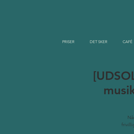
PRISER
DET SKER
CAFÉ
[UDSOL
musik
Når
frivil