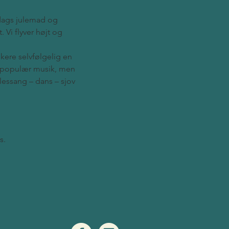
dags julemad og 
 Vi flyver højt og 
kere selvfølgelig en 
og populær musik, men 
essang – dans – sjov 
s.