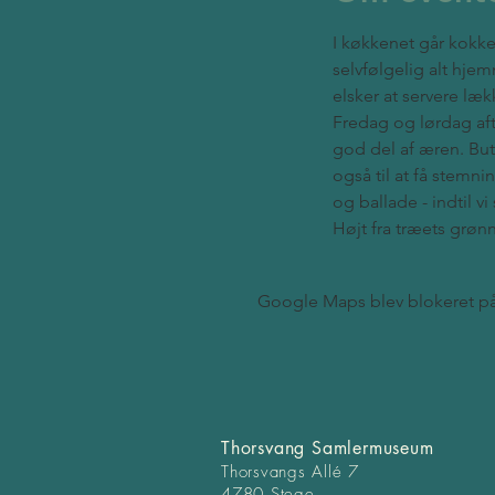
I køkkenet går kok
selvfølgelig alt hjem
elsker at servere læ
Fredag og lørdag afte
god del af æren. But
også til at få stemn
og ballade - indtil vi 
Højt fra træets grønne
Google Maps blev blokeret på g
Thorsvang Samlermuseum
Thorsvangs Allé 7
4780 Stege