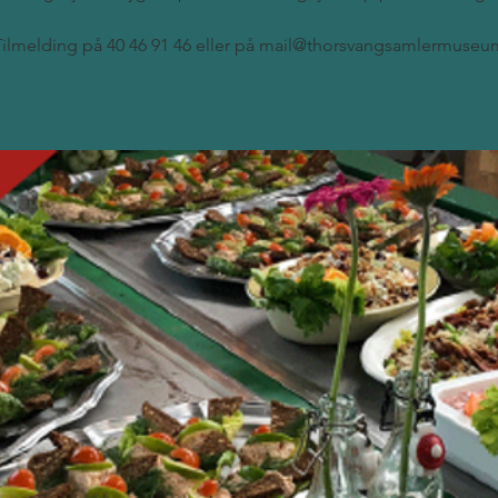
Tilmelding på 40 46 91 46 eller på mail@thorsvangsamlermuseu