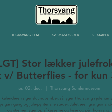
THORSVANG FILM
KØBMANDSBUTIK
SELSKABER
GT] Stor lækker julefro
 v/ Butterflies - for kun 
lør. 02. dec.
  |  
Thorsvang Samlermuseum
 kalenderen siger slut november, så ryger Thorsvang i julehumø
lige går i gang og jule-pynter alle steder. Juletræer, granguirlande
og stjerner ryger op af kasserne og lyser op på Thorsvang.