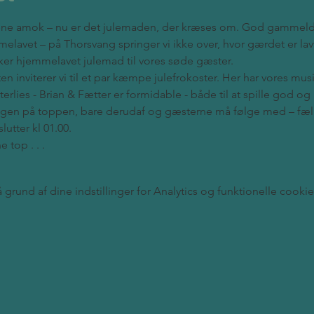
kene amok – nu er det julemaden, der kræses om. God gammel
melavet – på Thorsvang springer vi ikke over, hvor gærdet er lavt.
kker hjemmelavet julemad til vores søde gæster.
n inviterer vi til et par kæmpe julefrokoster. Her har vores musi
terlies - Brian & Fætter er formidable - både til at spille god 
ingen på toppen, bare derudaf og gæsterne må følge med – fæll
slutter kl 01.00.
 top . . .
rund af dine indstillinger for Analytics og funktionelle cookie