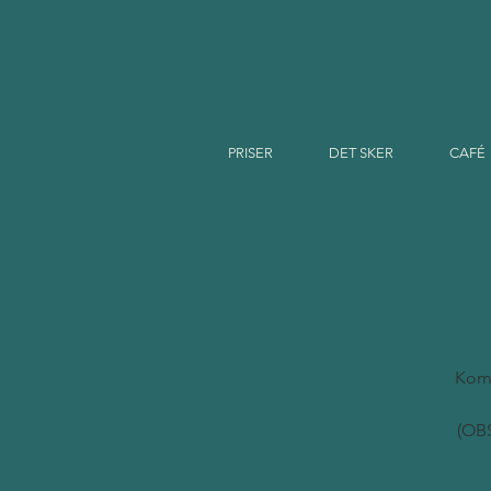
PRISER
DET SKER
CAFÉ
Kom 
(OBS