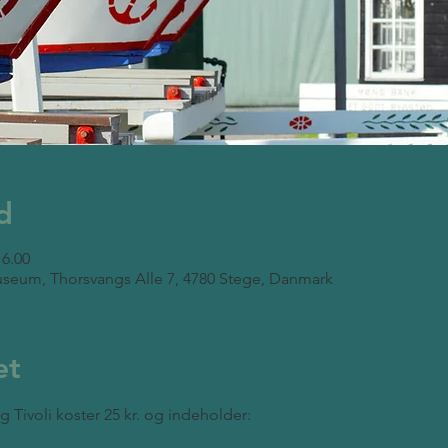
d
16.00
seum, Thorsvangs Alle 7, 4780 Stege, Danmark
et
ng Tivoli koster 25 kr. og indeholder: