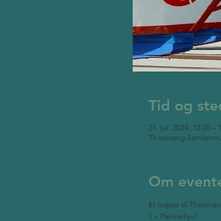
Tid og ste
21. jul. 2024, 12.00 – 
Thorsvang Samlermu
Om event
Et turpas til Thorsva
1 x Pariserhjul