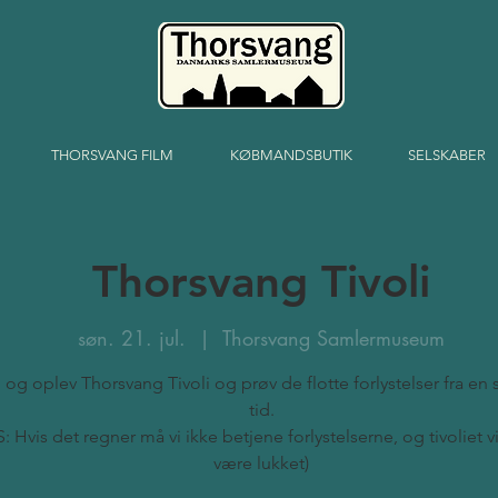
THORSVANG FILM
KØBMANDSBUTIK
SELSKABER
Thorsvang Tivoli
søn. 21. jul.
  |  
Thorsvang Samlermuseum
og oplev Thorsvang Tivoli og prøv de flotte forlystelser fra en
tid.
: Hvis det regner må vi ikke betjene forlystelserne, og tivoliet vi
være lukket)