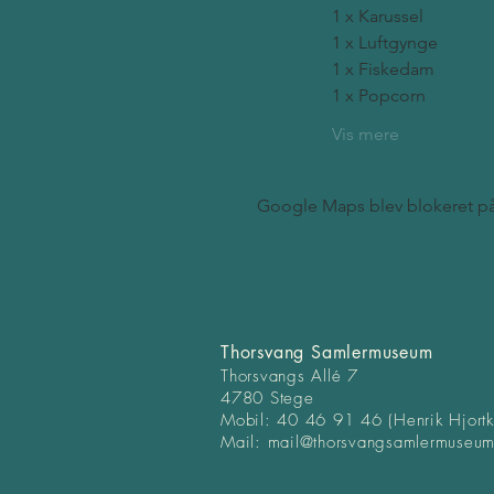
1 x Karussel
1 x Luftgynge
1 x Fiskedam
1 x Popcorn
Vis mere
Google Maps blev blokeret på g
Thorsvang Samlermuseum
Thorsvangs Allé 7
4780 Stege
Mobil: 40 46 91 46 (Henrik Hjort
Mail:
mail@thorsvangsamlermuse
um