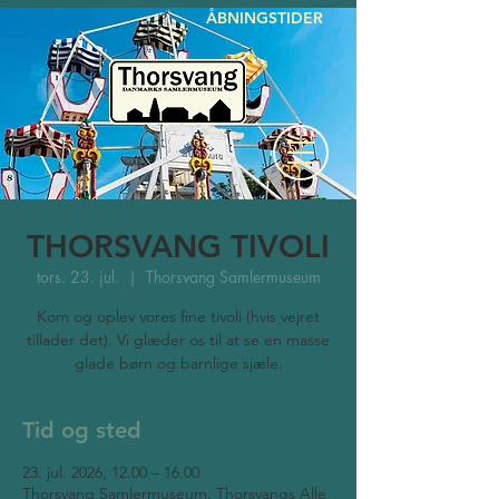
ÅBNINGSTIDER
THORSVANG TIVOLI
tors. 23. jul.
  |  
Thorsvang Samlermuseum
Kom og oplev vores fine tivoli (hvis vejret
tillader det). Vi glæder os til at se en masse
glade børn og barnlige sjæle.
Tid og sted
23. jul. 2026, 12.00 – 16.00
Thorsvang Samlermuseum, Thorsvangs Alle