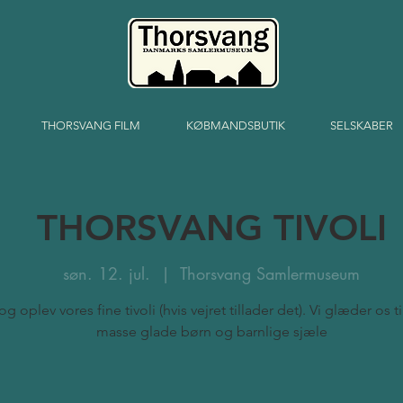
THORSVANG FILM
KØBMANDSBUTIK
SELSKABER
THORSVANG TIVOLI
søn. 12. jul.
  |  
Thorsvang Samlermuseum
 oplev vores fine tivoli (hvis vejret tillader det). Vi glæder os ti
masse glade børn og barnlige sjæle