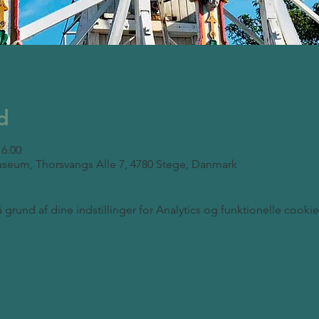
d
16.00
seum, Thorsvangs Alle 7, 4780 Stege, Danmark
rund af dine indstillinger for Analytics og funktionelle cookie