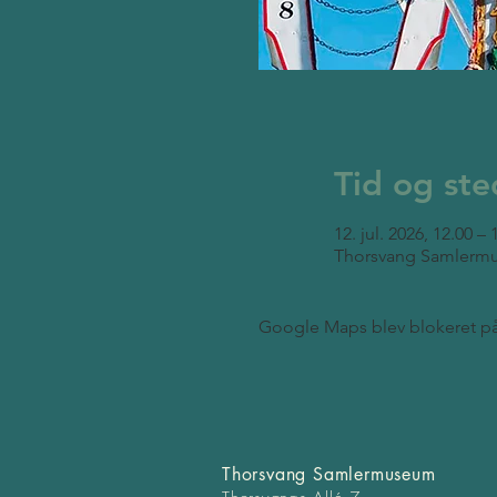
Tid og ste
12. jul. 2026, 12.00 – 
Thorsvang Samlermu
Google Maps blev blokeret på g
Thorsvang Samlermuseum