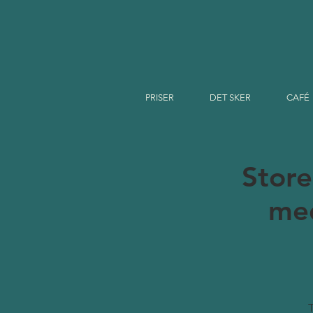
PRISER
DET SKER
CAFÉ
Stor
med