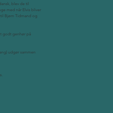
ansk, blev de til 
ge med når Elvis bliver 
 til Bjørn Tidmand og 
et godt genhør på 
/Sang) udgør sammen 
s.