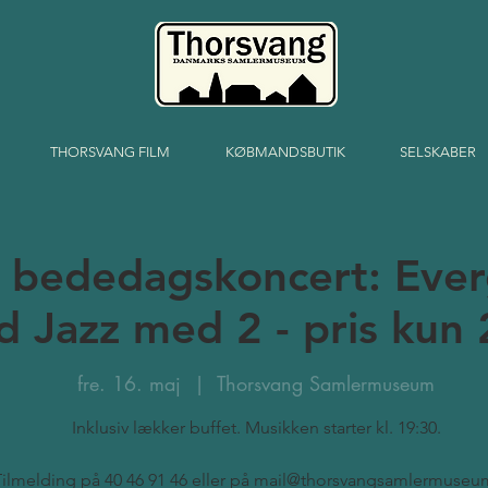
THORSVANG FILM
KØBMANDSBUTIK
SELSKABER
e bededagskoncert: Eve
 Jazz med 2 - pris kun 
fre. 16. maj
  |  
Thorsvang Samlermuseum
Inklusiv lækker buffet. Musikken starter kl. 19:30.
Tilmelding på 40 46 91 46 eller på mail@thorsvangsamlermuseu