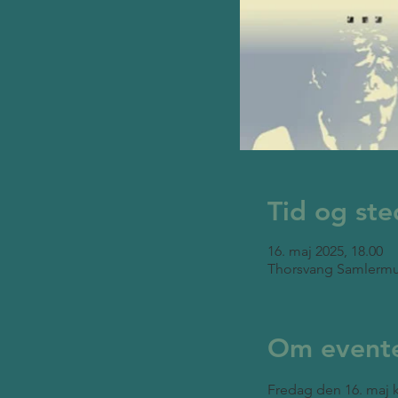
Tid og ste
16. maj 2025, 18.00
Thorsvang Samlermu
Om event
Fredag den 16. maj