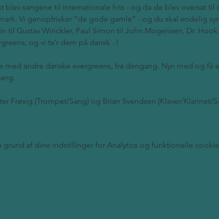
lev sangene til internationale hits - og da de blev oversat til d
ark. Vi genopfrisker ”de gode gamle” - og du skal endelig syn
in til Gustav Winckler, Paul Simon til John Mogensen, Dr. Hook
rgreens, og vi ta’r dem på dansk ..! 
ele med andre danske evergreens, fra dengang. Nyn med og få 
ang. 
ter Frøsig (Trompet/Sang) og Brian Svendsen (Klaver/Klarinet
rund af dine indstillinger for Analytics og funktionelle cookie