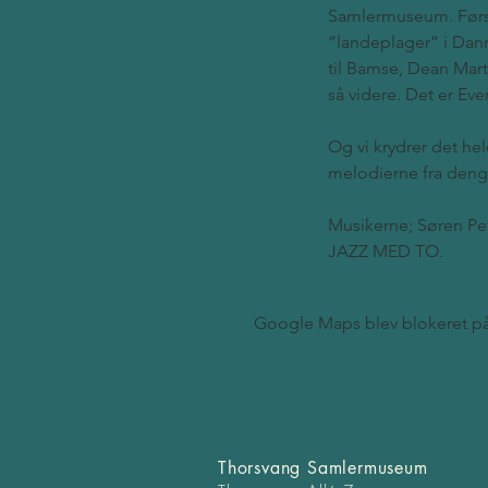
Samlermuseum. Først b
”landeplager” i Danm
til Bamse, Dean Mart
så videre. Det er Eve
Og vi krydrer det h
melodierne fra deng
Musikerne; Søren Pe
JAZZ MED TO.
Google Maps blev blokeret på g
Thorsvang Samlermuseum