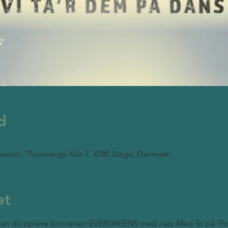
d
seum, Thorsvangs Alle 7, 4780 Stege, Danmark
et
 kan du opleve koncerten EVERGREENS med Jazz Med To på Th