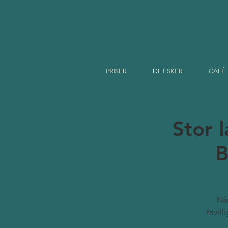
PRISER
DET SKER
CAFÉ
Stor 
B
Når
frivil