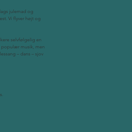
dags julemad og 
t. Vi flyver højt og 
kere selvfølgelig en 
 og populær musik, men 
essang – dans – sjov 
s.