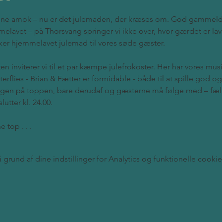
kene amok – nu er det julemaden, der kræses om. God gammel
melavet – på Thorsvang springer vi ikke over, hvor gærdet er laves
kker hjemmelavet julemad til vores søde gæster.
n inviterer vi til et par kæmpe julefrokoster. Her har vores musi
terflies - Brian & Fætter er formidable - både til at spille god
ingen på toppen, bare derudaf og gæsterne må følge med – fæll
slutter kl. 24.00.
 top . . .
rund af dine indstillinger for Analytics og funktionelle cookie