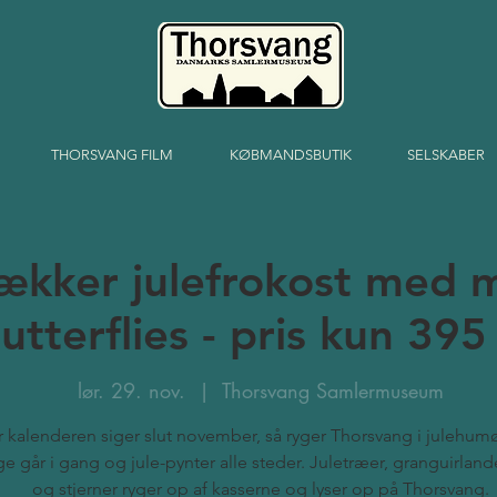
THORSVANG FILM
KØBMANDSBUTIK
SELSKABER
lækker julefrokost med m
utterflies - pris kun 395 
lør. 29. nov.
  |  
Thorsvang Samlermuseum
 kalenderen siger slut november, så ryger Thorsvang i julehumø
lige går i gang og jule-pynter alle steder. Juletræer, granguirlande
og stjerner ryger op af kasserne og lyser op på Thorsvang.