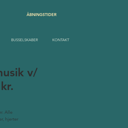
ÅBNINGSTIDER
BUSSELSKABER
KONTAKT
usik v/
kr.
r. Alle
r, hjerter