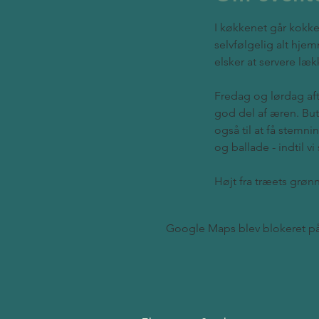
I køkkenet går kok
selvfølgelig alt hjem
elsker at servere læ
Fredag og lørdag afte
god del af æren. But
også til at få stemn
og ballade - indtil vi 
Højt fra træets grønne
Google Maps blev blokeret på g