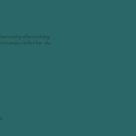
orglemmelig eftermiddag.
ommersjov-billet har du
s.
91 46.