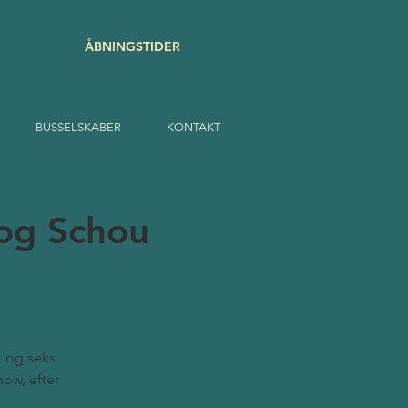
ÅBNINGSTIDER
BUSSELSKABER
KONTAKT
og Schou
, og seks
how, efter