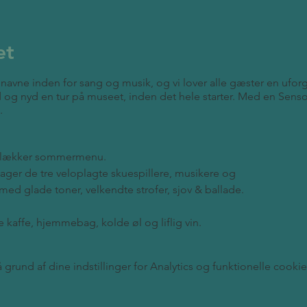
et
 navne inden for sang og musik, og vi lover alle gæster en uf
 og nyd en tur på museet, inden det hele starter. Med en Sens
.
en lækker sommermenu.
ndtager de tre veloplagte skuespillere, musikere og
med glade toner, velkendte strofer, sjov & ballade.
 kaffe, hjemmebag, kolde øl og liflig vin.
sikalsk oplevelse som i de go’e gamle dage…
rund af dine indstillinger for Analytics og funktionelle cookie
i dag på mail@thorsvangsamlermuseum.dk eller på telefon 40 46 