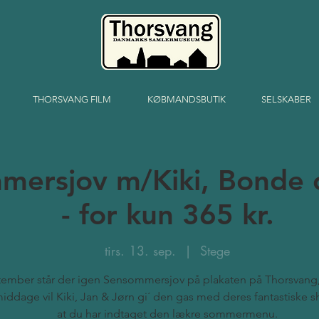
THORSVANG FILM
KØBMANDSBUTIK
SELSKABER
mersjov m/Kiki, Bonde 
- for kun 365 kr.
tirs. 13. sep.
  |  
Stege
tember står der igen Sensommersjov på plakaten på Thorsvang
iddage vil Kiki, Jan & Jørn gi´ den gas med deres fantastiske s
at du har indtaget den lækre sommermenu.