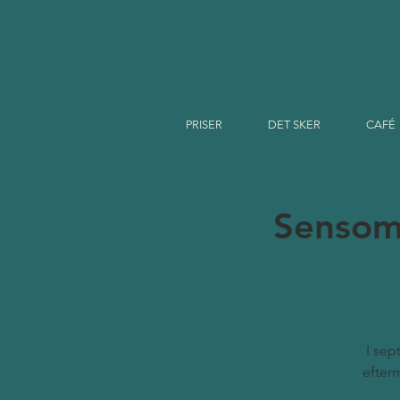
PRISER
DET SKER
CAFÉ
Sensom
I sep
efterm