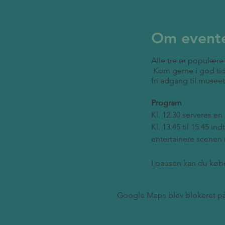
Om event
Alle tre er populære
Kom gerne i god tid
fri adgang til museet
Program
Kl. 12.30 serveres 
Kl. 13.45 til 15.45 i
entertainere scenen 
I pausen kan du købe
På gensyn til en mu
Google Maps blev blokeret på g
Køb billet allerede 