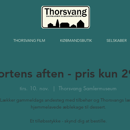
THORSVANG FILM
KØBMANDSBUTIK
SELSKABER
rtens aften - pris kun 2
tirs. 10. nov.
  |  
Thorsvang Samlermuseum
Lækker gammeldags andesteg med tilbehør og Thorsvangs læ
hjemmelavede æblekage til dessert.
Et tilløbsstykke - skynd dig at bestille.