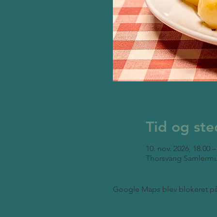
Tid og ste
10. nov. 2026, 18.00 –
Thorsvang Samlermu
Google Maps blev blokeret på g