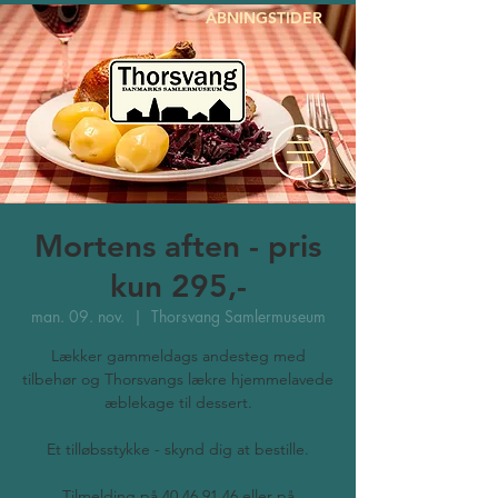
ÅBNINGSTIDER
Mortens aften - pris
kun 295,-
man. 09. nov.
  |  
Thorsvang Samlermuseum
Lækker gammeldags andesteg med
tilbehør og Thorsvangs lækre hjemmelavede
æblekage til dessert.
Et tilløbsstykke - skynd dig at bestille.
Tilmelding på 40 46 91 46 eller på