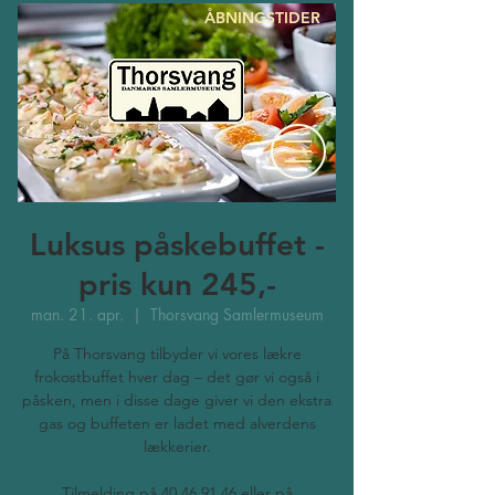
ÅBNINGSTIDER
Luksus påskebuffet -
pris kun 245,-
man. 21. apr.
  |  
Thorsvang Samlermuseum
På Thorsvang tilbyder vi vores lækre
frokostbuffet hver dag – det gør vi også i
påsken, men i disse dage giver vi den ekstra
gas og buffeten er ladet med alverdens
lækkerier.
Tilmelding på 40 46 91 46 eller på