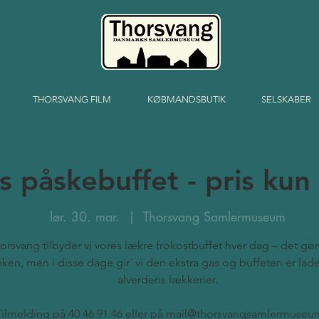
THORSVANG FILM
KØBMANDSBUTIK
SELSKABER
s påskebuffet - pris kun 
lør. 30. mar.
  |  
Thorsvang Samlermuseum
orsvang tilbyder vi vores lækre frokostbuffet hver dag – det gør 
ken, men i disse dage gir´ vi den ekstra gas og buffeten er la
alverdens lækkerier.
Tilmelding på 40 46 91 46 eller på mail@thorsvangsamlermuseu