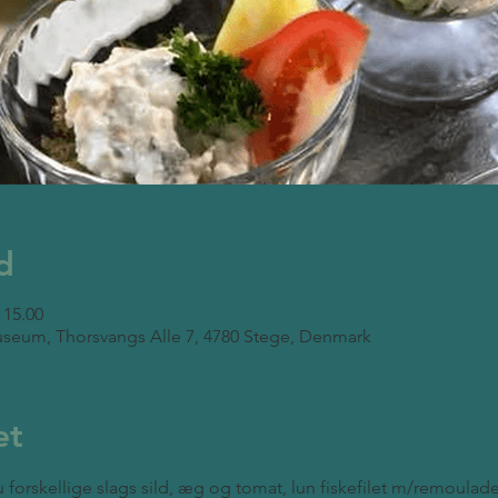
d
 15.00
seum, Thorsvangs Alle 7, 4780 Stege, Denmark
et
 forskellige slags sild, æg og tomat, lun fiskefilet m/remoulade