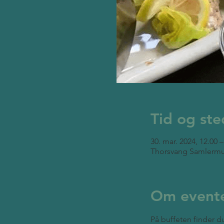
Tid og ste
30. mar. 2024, 12.00 –
Thorsvang Samlermu
Om event
På buffeten finder du