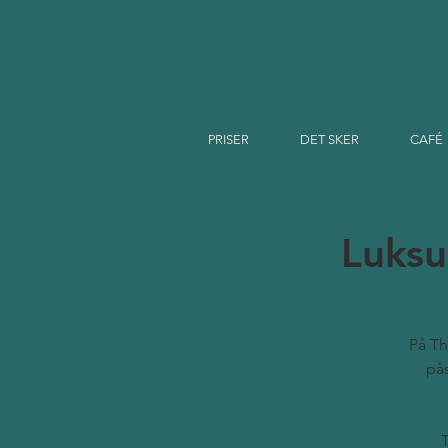
PRISER
DET SKER
CAFÉ
Luksu
På Th
pås