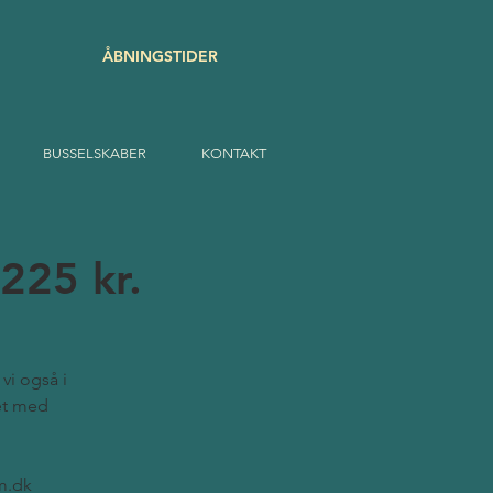
ÅBNINGSTIDER
BUSSELSKABER
KONTAKT
225 kr.
vi også i
det med
m.dk