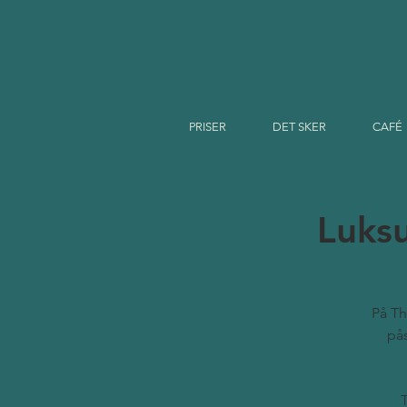
PRISER
DET SKER
CAFÉ
Luksu
På Th
pås