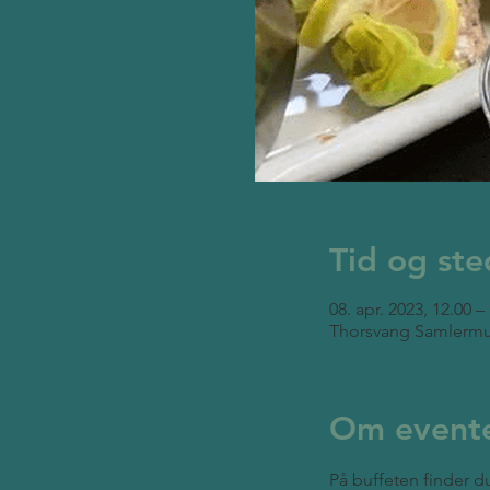
Tid og ste
08. apr. 2023, 12.00 –
Thorsvang Samlermu
Om event
På buffeten finder du