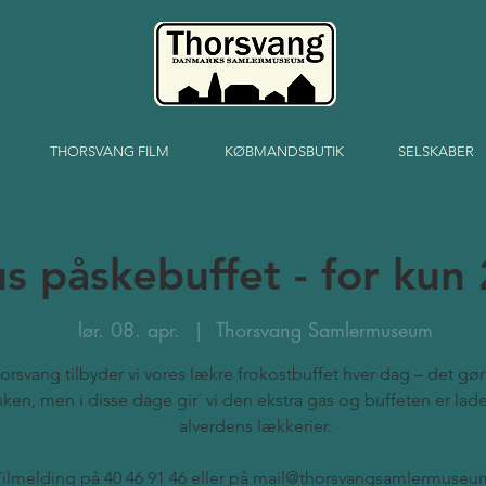
THORSVANG FILM
KØBMANDSBUTIK
SELSKABER
s påskebuffet - for kun 
lør. 08. apr.
  |  
Thorsvang Samlermuseum
orsvang tilbyder vi vores lækre frokostbuffet hver dag – det gør 
ken, men i disse dage gir´ vi den ekstra gas og buffeten er la
alverdens lækkerier.
Tilmelding på 40 46 91 46 eller på mail@thorsvangsamlermuseu