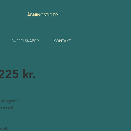
ÅBNINGSTIDER
BUSSELSKABER
KONTAKT
225 kr.
vi også i
det med
m.dk