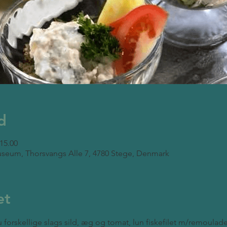
d
 15.00
seum, Thorsvangs Alle 7, 4780 Stege, Denmark
et
 forskellige slags sild, æg og tomat, lun fiskefilet m/remoulade