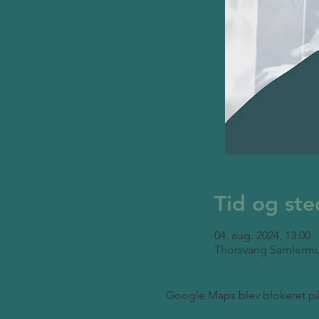
Tid og ste
04. aug. 2024, 13.00
Thorsvang Samlermu
Google Maps blev blokeret på g