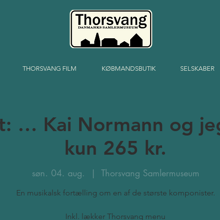
THORSVANG FILM
KØBMANDSBUTIK
SELSKABER
: … Kai Normann og jeg.
kun 265 kr.
søn. 04. aug.
  |  
Thorsvang Samlermuseum
En musikalsk fortælling om en af de største komponister.
Inkl. lækker Thorsvang menu