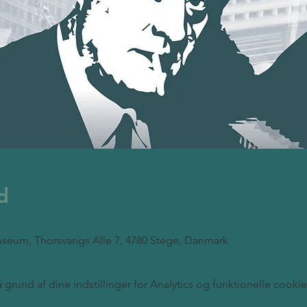
d
seum, Thorsvangs Alle 7, 4780 Stege, Danmark
rund af dine indstillinger for Analytics og funktionelle cookie