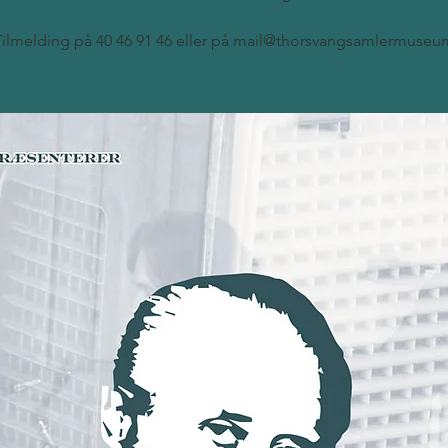
Tilmelding på 40 46 91 46 eller på mail@thorsvangsamlermuseu