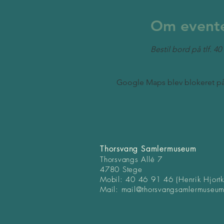
Om event
Bestil bord på tlf. 
Google Maps blev blokeret på g
Thorsvang Samlermuseum
Thorsvangs Allé 7
4780 Stege
Mobil: 40 46 91 46 (Henrik Hjort
Mail:
mail@thorsvangsamlermuse
um