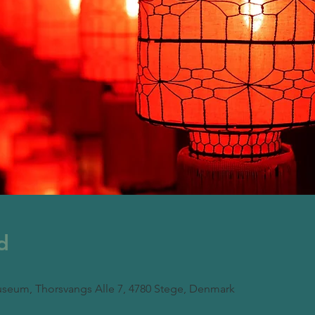
d
seum, Thorsvangs Alle 7, 4780 Stege, Denmark