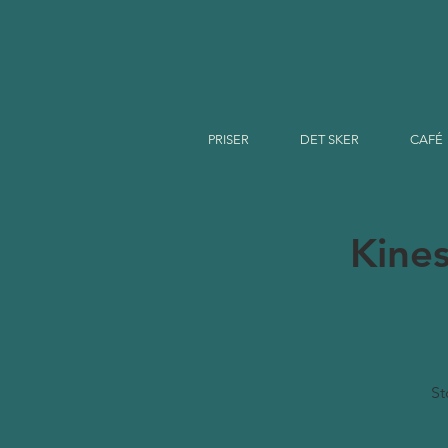
PRISER
DET SKER
CAFÉ
Kines
St