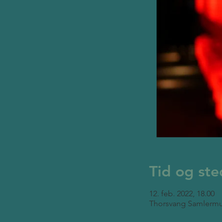
Tid og ste
12. feb. 2022, 18.00
Thorsvang Samlermu