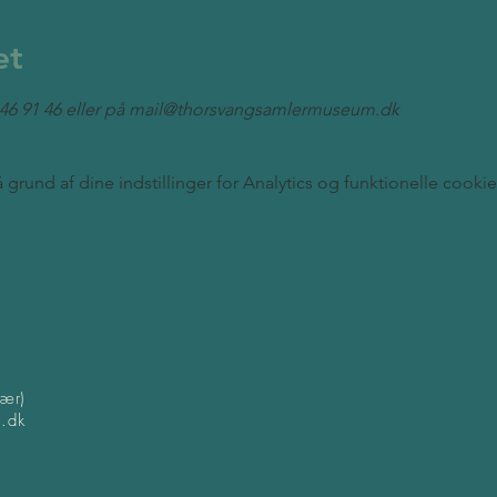
et
40 46 91 46 eller på mail@thorsvangsamlermuseum.dk
rund af dine indstillinger for Analytics og funktionelle cookie
kær)
.dk