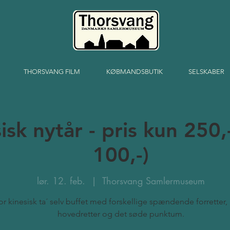
THORSVANG FILM
KØBMANDSBUTIK
SELSKABER
isk nytår - pris kun 250,
100,-)
lør. 12. feb.
  |  
Thorsvang Samlermuseum
or kinesisk ta´ selv buffet med forskellige spændende forretter,
hovedretter og det søde punktum.