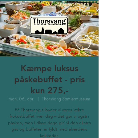
ÅBNINGSTIDER
Kæmpe luksus
påskebuffet - pris
kun 275,-
man. 06. apr.
  |  
Thorsvang Samlermuseum
På Thorsvang tilbyder vi vores lækre
frokostbuffet hver dag – det gør vi også i
påsken, men i disse dage gir´ vi den ekstra
gas og buffeten er fyldt med alverdens
lækkerier.