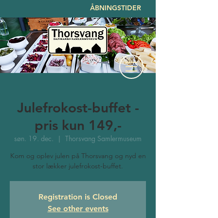
ÅBNINGSTIDER
Julefrokost-buffet -
pris kun 149,-
søn. 19. dec.
  |  
Thorsvang Samlermuseum
Kom og oplev julen på Thorsvang og nyd en
stor lækker julefrokost-buffet.
Registration is Closed
See other events