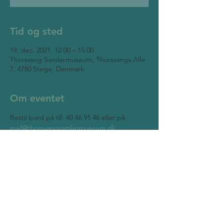
Tid og sted
19. dec. 2021, 12.00 – 15.00
Thorsvang Samlermuseum, Thorsvangs Alle
7, 4780 Stege, Denmark
Om eventet
Bestil bord på tlf. 40 46 91 46 eller på 
mail@thorsvangsamlermuseum.dk
Thorsvang Samlermuseum
Thorsvangs Allé 7
4780 Stege
Mobil:
40 46 91 46
(Henrik Hjortkær)