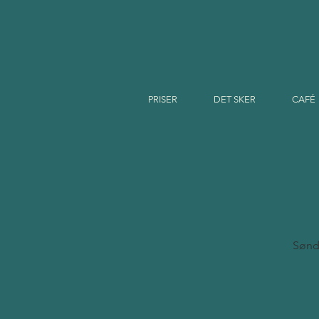
PRISER
DET SKER
CAFÉ
Sønda