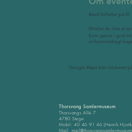
Om event
Bestil billetter på 
Ønsker du ikke at spi
Kom gerne i god tid
m/hjemmebagt kag
Google Maps blev blokeret på g
Thorsvang Samlermuseum
Thorsvangs Allé 7
4780 Stege
Mobil: 40 46 91 46 (Henrik Hjort
Mail:
mail@thorsvangsamlermuse
um