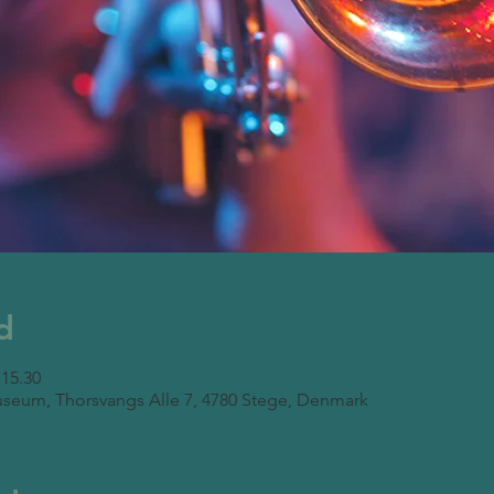
d
 15.30
seum, Thorsvangs Alle 7, 4780 Stege, Denmark