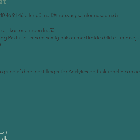
et
tlf. 40 46 91 46 eller på mail@thorsvangsamlermuseum.dk
se - koster entreen kr. 50,-
 og Pakhuset er som vanlig pakket med kolde drikke - midtvejs
e.
rund af dine indstillinger for Analytics og funktionelle cookie
kær)
.dk