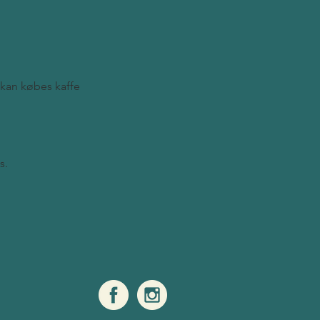
 kan købes kaffe
s.