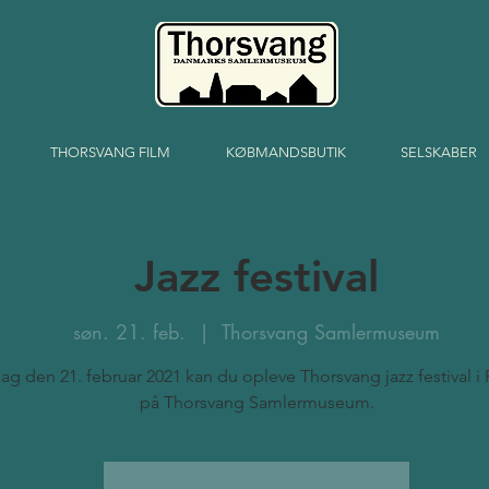
THORSVANG FILM
KØBMANDSBUTIK
SELSKABER
Jazz festival
søn. 21. feb.
  |  
Thorsvang Samlermuseum
g den 21. februar 2021 kan du opleve Thorsvang jazz festival i
på Thorsvang Samlermuseum.