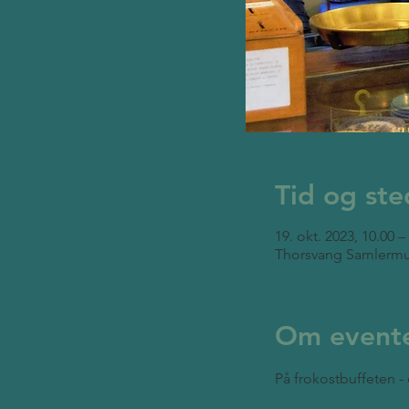
Tid og ste
19. okt. 2023, 10.00 –
Thorsvang Samlermu
Om event
På frokostbuffeten - 