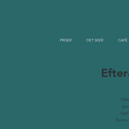
PRISER
DET SKER
CAFÉ
Efter
I b
pod
fran
form 