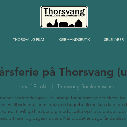
THORSVANG FILM
KØBMANDSBUTIK
SELSKABER
årsferie på Thorsvang (
tors. 19. okt.
  |  
Thorsvang Samlermuseum
ørnenes skoleferier gør vi os umage for at gøre noget ekstra fo
er. Vi tilbyder museumsquiz og i bagerbutikken kan du bage d
skbrød. Frivillige hjælper dig med at ælte og flette brødet, det 
med dit navn og bages i ovnen. Når brødet er bagt, får du det 