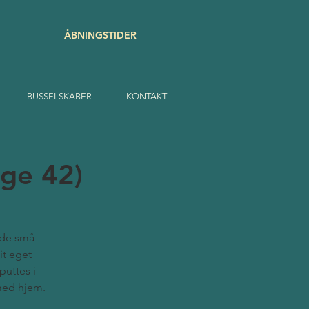
ÅBNINGSTIDER
BUSSELSKABER
KONTAKT
uge 42)
r de små
it eget
puttes i
med hjem.