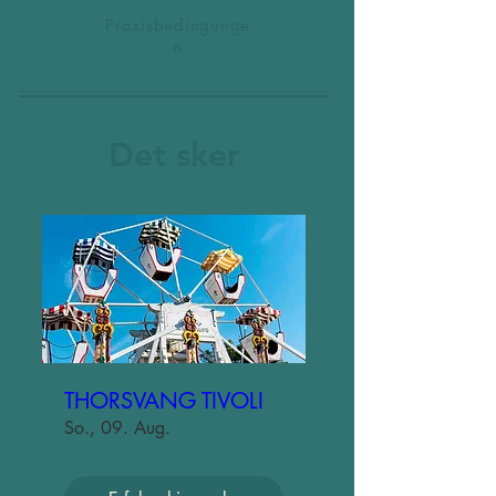
Praxisbedingunge
n
Det sker
THORSVANG TIVOLI
So., 09. Aug.