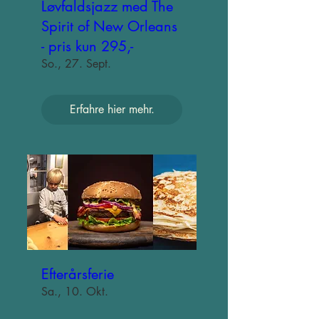
Løvfaldsjazz med The
Spirit of New Orleans
- pris kun 295,-
So., 27. Sept.
Erfahre hier mehr.
Efterårsferie
Sa., 10. Okt.