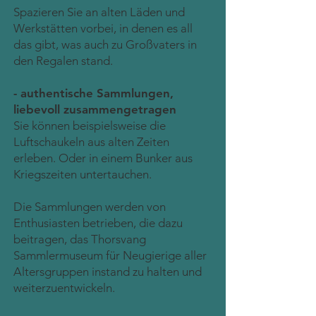
Spazieren Sie an alten Läden und
Werkstätten vorbei, in denen es all
das gibt, was auch zu Großvaters in
den Regalen stand.
- authentische Sammlungen,
liebevoll zusammengetragen
Sie können beispielsweise die
Luftschaukeln aus alten Zeiten
erleben. Oder in einem Bunker aus
Kriegszeiten untertauchen.
Die Sammlungen werden von
Enthusiasten betrieben, die dazu
beitragen, das Thorsvang
Sammlermuseum für Neugierige aller
Altersgruppen instand zu halten und
weiterzuentwickeln.