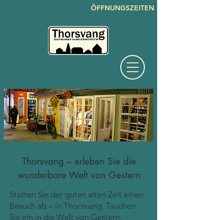
ÖFFNUNGSZEITEN
Thorsvang – erleben Sie die
wunderbare Welt von Gestern
Statten Sie der guten alten Zeit einen
Besuch ab – in Thorsvang. Tauchen
Sie ein in die Welt von Gestern.