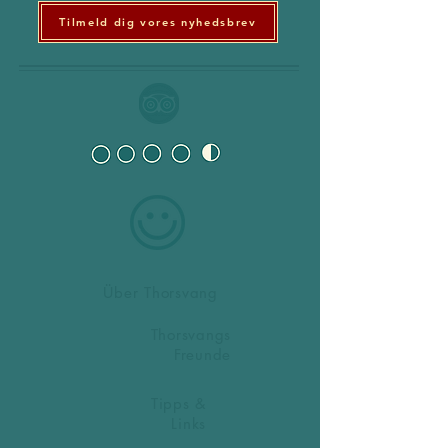
Tilmeld dig vores nyhedsbrev
Über Thorsvang
Thorsvangs
Freunde
Tipps &
Links