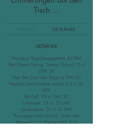
Erinnerungen auf den
Tisch ...
SPEISEN
GETRÄNKE
GETRÄNKE
Thorvangs Begrüßungsgetränk 40 DKK
Bier (Green Tuborg, Tuborg Classic) 33 cl
DKK 35
Møn Bier (von Møn Bryghus) DKK 50
Fassbier (verschiedene Sorten) 0,4 cl 50
DKK
Bio-Saft, 33 cl, DKK 50
Limonade, 25 cl, 35 DKK
Quellwasser, 50 cl 30 DKK
Thorsvangs Wein (Weiß-, Rosé- oder
Rotwein) (1/1 Flasche) DKK 215
Thorsvangs Wein (Weiß-, Rosé- oder