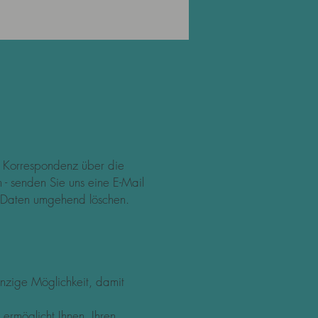
h Korrespondenz über die
 - senden Sie uns eine E-Mail
 Daten umgehend löschen.
inzige Möglichkeit, damit
ermöglicht Ihnen, Ihren