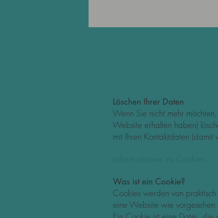
Löschen Ihrer Daten
Wenn Sie nicht mehr möchten,
Website erhalten haben) lösche
mit Ihren Kontaktdaten (damit 
Informationen zu Cookies:
Was ist ein Cookie?
Cookies werden von praktisch 
eine Website wie vorgesehen fu
Ein Cookie ist eine Datei, die