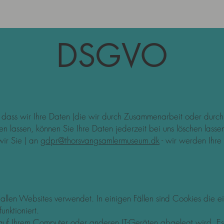
DSGVO
 dass wir Ihre Daten (die wir durch Zusammenarbeit oder durc
n lassen, können Sie Ihre Daten jederzeit bei uns löschen lassen
wir Sie ) an
gdpr@thorsvangsamlermuseum.dk
- wir werden Ihre
allen Websites verwendet. In einigen Fällen sind Cookies die e
nktioniert.
 auf Ihrem Computer oder anderen IT-Geräten abgelegt wird. Es 