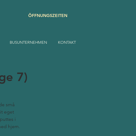
ÖFFNUNGSZEITEN
BUSUNTERNEHMEN
KONTAKT
ge 7)
 de små
it eget
puttes i
med hjem.