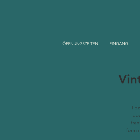
ÖFFNUNGSZEITEN
EINGANG
Vin
I b
pod
fran
form 