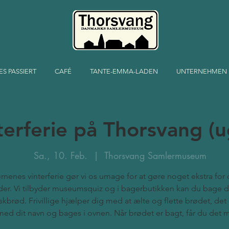
ES PASSIERT
CAFÉ
TANTE-EMMA-LADEN
UNTERNEHMEN
terferie på Thorsvang (u
Sa., 10. Feb.
  |  
Thorsvang Samlermuseum
ørnenes vinterferie gør vi os umage for at gøre noget ekstra for
er. Vi tilbyder museumsquiz og i bagerbutikken kan du bage d
skbrød. Frivillige hjælper dig med at ælte og flette brødet, det 
med dit navn og bages i ovnen. Når brødet er bagt, får du det 