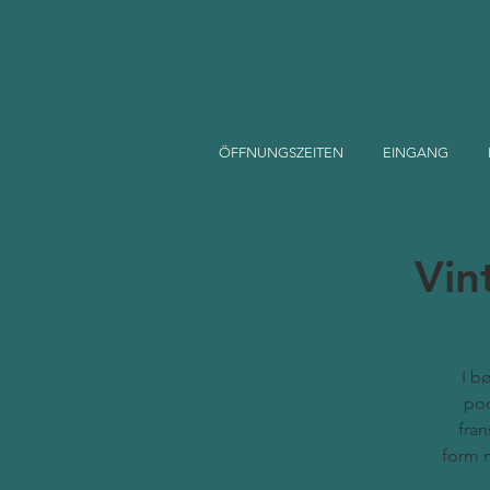
ÖFFNUNGSZEITEN
EINGANG
Vin
I b
pod
fran
form 