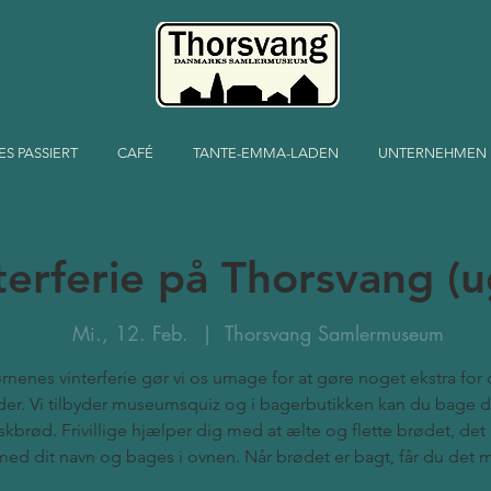
ES PASSIERT
CAFÉ
TANTE-EMMA-LADEN
UNTERNEHMEN
terferie på Thorsvang (u
Mi., 12. Feb.
  |  
Thorsvang Samlermuseum
ørnenes vinterferie gør vi os umage for at gøre noget ekstra for
er. Vi tilbyder museumsquiz og i bagerbutikken kan du bage d
skbrød. Frivillige hjælper dig med at ælte og flette brødet, det 
med dit navn og bages i ovnen. Når brødet er bagt, får du det 