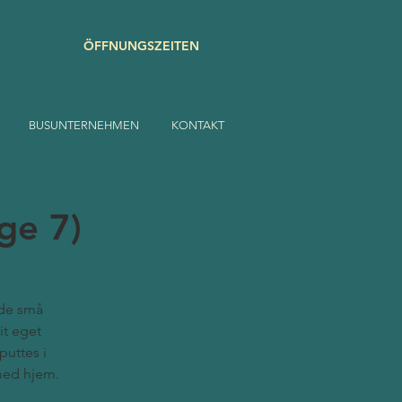
ÖFFNUNGSZEITEN
BUSUNTERNEHMEN
KONTAKT
ge 7)
 de små
it eget
puttes i
med hjem.