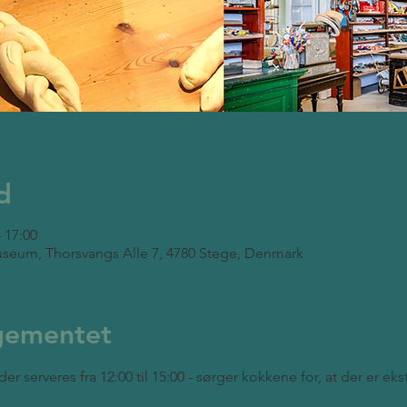
d
– 17:00
seum, Thorsvangs Alle 7, 4780 Stege, Denmark
gementet
der serveres fra 12:00 til 15:00 - sørger kokkene for, at der er ek