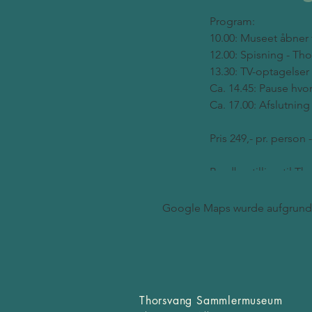
Program:
10.00: Museet åbner
12.00: Spisning - Th
13.30: TV-optagelser
Ca. 14.45: Pause hv
Ca. 17.00: Afslutning
Pris 249,- pr. person -
Bordbestilling til Th
mail@thorsvangsam
Google Maps wurde aufgrund d
PÅ SCENEN:
MAZUR & JANNOM
HARBORG-KJELDS
OLE VINTHER
DEDADUR
Thorsvang Sammlermuseum
CHRIS HART