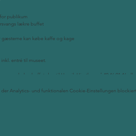
 for publikum
orsvangs lækre buffet
or gæsterne kan købe kaffe og kage
 inkl. entré til museet.
orsvangs lækre buffet sker til Henrik Hjortkær på 40 46 91 46 elle
lermuseum.dk
(husk at skrive navn, telefonnummer og antal)
er Analytics- und funktionalen Cookie-Einstellungen blockiert
AND
EN