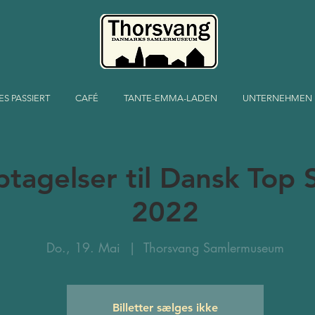
ES PASSIERT
CAFÉ
TANTE-EMMA-LADEN
UNTERNEHMEN
ptagelser til Dansk Top
2022
Do., 19. Mai
  |  
Thorsvang Samlermuseum
Billetter sælges ikke