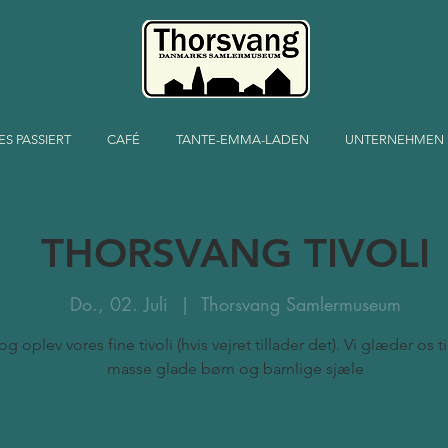
ES PASSIERT
CAFÉ
TANTE-EMMA-LADEN
UNTERNEHMEN
THORSVANG TIVOLI
Do., 02. Juli
  |  
Thorsvang Samlermuseum
 oplev vores fine tivoli (hvis vejret tillader det). Vi glæder os ti
masse glade børn og barnlige sjæle