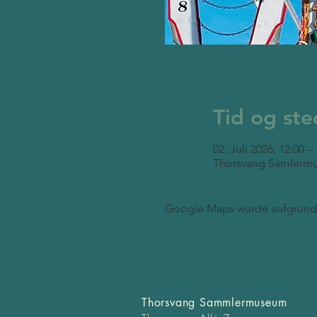
Tid og ste
02. Juli 2026, 12:00 –
Thorsvang Samlermu
Google Maps wurde aufgrund d
Thorsvang Sammlermuseum