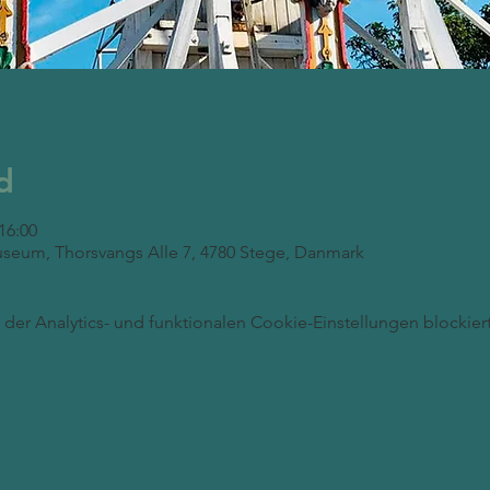
d
 16:00
seum, Thorsvangs Alle 7, 4780 Stege, Danmark
er Analytics- und funktionalen Cookie-Einstellungen blockiert