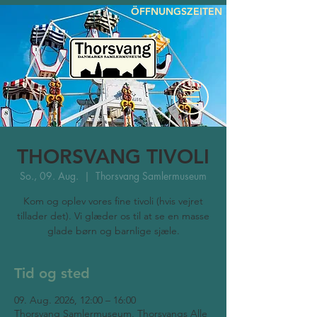
ÖFFNUNGSZEITEN
THORSVANG TIVOLI
So., 09. Aug.
  |  
Thorsvang Samlermuseum
Kom og oplev vores fine tivoli (hvis vejret
tillader det). Vi glæder os til at se en masse
glade børn og barnlige sjæle.
Tid og sted
09. Aug. 2026, 12:00 – 16:00
Thorsvang Samlermuseum, Thorsvangs Alle