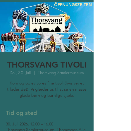
ÖFFNUNGSZEITEN
THORSVANG TIVOLI
Do., 30. Juli
  |  
Thorsvang Samlermuseum
Kom og oplev vores fine tivoli (hvis vejret
tillader det). Vi glæder os til at se en masse
glade børn og barnlige sjæle.
Tid og sted
30. Juli 2026, 12:00 – 16:00
Thorsvang Samlermuseum, Thorsvangs Alle