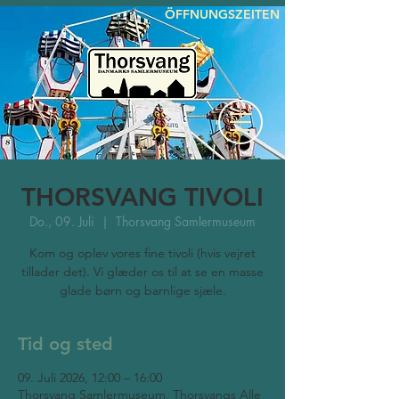
ÖFFNUNGSZEITEN
THORSVANG TIVOLI
Do., 09. Juli
  |  
Thorsvang Samlermuseum
Kom og oplev vores fine tivoli (hvis vejret
tillader det). Vi glæder os til at se en masse
glade børn og barnlige sjæle.
Tid og sted
09. Juli 2026, 12:00 – 16:00
Thorsvang Samlermuseum, Thorsvangs Alle