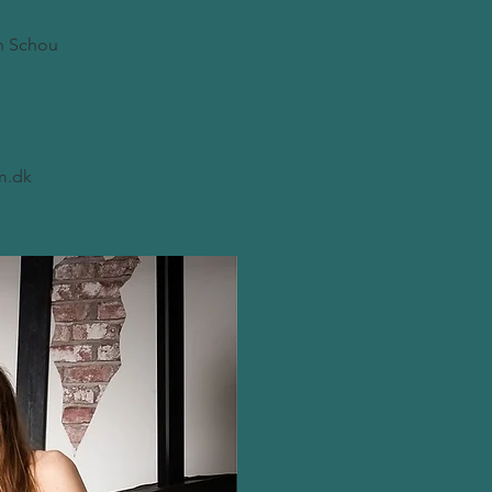
an Schou
m.dk