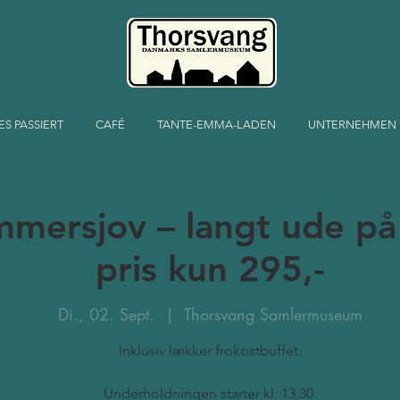
ES PASSIERT
CAFÉ
TANTE-EMMA-LADEN
UNTERNEHMEN
mersjov – langt ude på 
pris kun 295,-
Di., 02. Sept.
  |  
Thorsvang Samlermuseum
Inklusiv lækker frokostbuffet.
Underholdningen starter kl. 13.30.