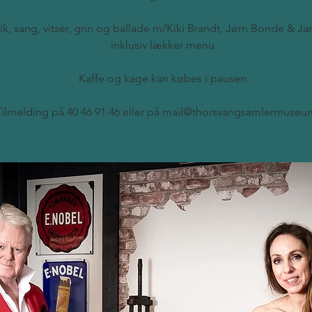
k, sang, vitser, grin og ballade m/Kiki Brandt, Jørn Bonde & J
inklusiv lækker menu.
Kaffe og kage kan købes i pausen.
Tilmelding på 40 46 91 46 eller på mail@thorsvangsamlermuseu