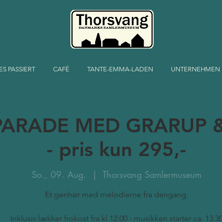
ES PASSIERT
CAFÉ
TANTE-EMMA-LADEN
UNTERNEHMEN
PARADE MED GRARUP &
- pris kun 295,-
So., 09. Aug.
  |  
Thorsvang Samlermuseum
Et genhør med melodierne fra dengang.
Inklusiv lækker frokost fra kl 12:00 - musikken starter ca. 13:3