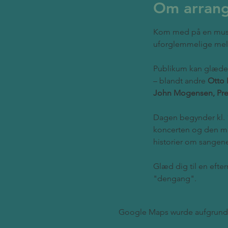
Om arran
Kom med på en musika
uforglemmelige melo
Publikum kan glæde s
– blandt andre 
Otto 
John Mogensen, Pre
Dagen begynder kl. 
koncerten og den m
historier om sangen
Glæd dig til en efte
"dengang".
Google Maps wurde aufgrund d