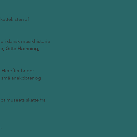
kattekisten af 
e i dansk musikhistorie 
se, Gitte Hænning, 
Herefter følger 
d små anekdoter og 
dt museets skatte fra 
.