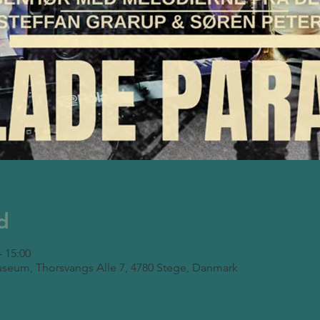
d
– 15:00
seum, Thorsvangs Alle 7, 4780 Stege, Danmark