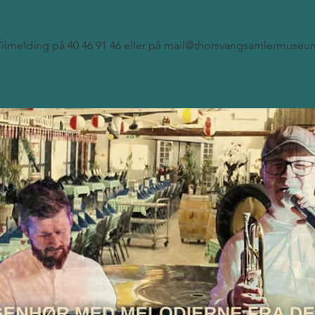
Tilmelding på 40 46 91 46 eller på mail@thorsvangsamlermuseu