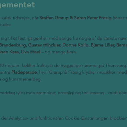
gementet
lsk tidsrejse, når 
Steffan Grarup & Søren Peter Frøsig
 åbner s
dier. 
ig til et festligt genhør med sange fra nogle af de største navn
Brandenburg, Gustav Winckler, Dorthe Kollo, Bjarne Liller, Bam
ben Kaas, Liva Weel
 – og mange flere.
12 med en lækker frokost i de hyggelige rammer på Thorsvang. 
untre 
Pladeparade
, hvor Grarup & Frøsig krydrer musikken me
e og kunstnerne bag.
rmiddag fyldt med stemning, nostalgi og fællessang – midt blan
er Analytics- und funktionalen Cookie-Einstellungen blockiert