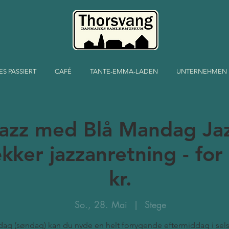
ES PASSIERT
CAFÉ
TANTE-EMMA-LADEN
UNTERNEHMEN
jazz med Blå Mandag Ja
ækker jazzanretning - fo
kr.
So., 28. Mai
  |  
Stege
dag (søndag) kan du nyde en helt forrygende eftermiddag i se