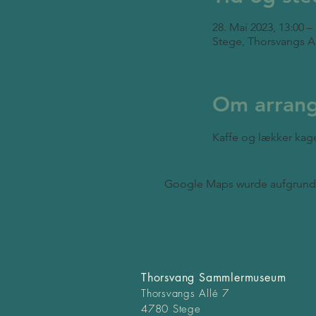
28. Mai 2023, 13:00 –
Stege, Thorsvangs A
Om arran
Kaffe og lækker kag
Google Maps wurde aufgrund d
Thorsvang Sammlermuseum
Thorsvangs Allé 7
4780 Stege