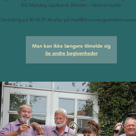
Blå Mandag Jazzband. Billetter – først til mølle.
Tilmelding på 40 46 91 46 eller på mail@thorsvangsamlermuseu
Man kan ikke længere tilmelde sig
Se andre begivenheder